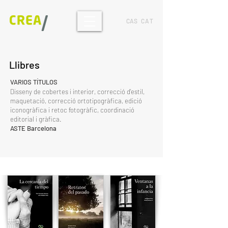
CAS
CAT
Llibres
VARIOS TÍTULOS
Disseny de cobertes i interior, correcció d'estil,
maquetació, correcció ortotipogràfica, edició
iconogràfica i retoc fotogràfic, coordinació
editorial i gràfica.
ASTE Barcelona