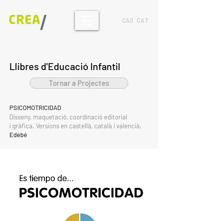
CAS
CAT
Llibres d'Educació Infantil
Tornar a Projectes
PSICOMOTRICIDAD
Disseny, maquetació, coordinació editorial
i gràfica. Versions en castellà, català i valencià.
Edebé